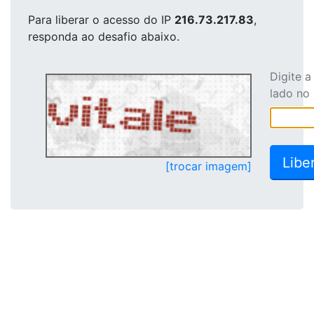
Para liberar o acesso
do IP
216.73.217.83
,
responda ao desafio abaixo.
Digite 
lado no
[trocar imagem]