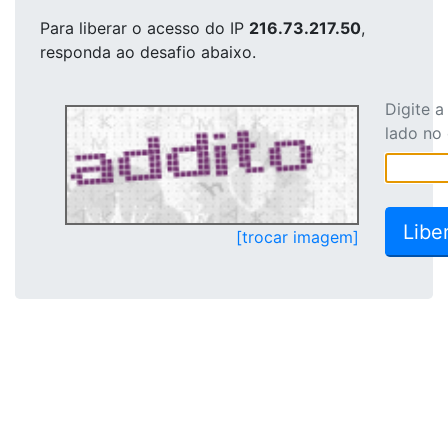
Para liberar o acesso
do IP
216.73.217.50
,
responda ao desafio abaixo.
Digite 
lado no
[trocar imagem]