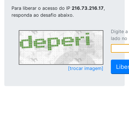
Para liberar o acesso
do IP
216.73.216.17
,
responda ao desafio abaixo.
Digite 
lado no
[trocar imagem]