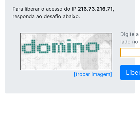
Para liberar o acesso
do IP
216.73.216.71
,
responda ao desafio abaixo.
Digite 
lado no
[trocar imagem]