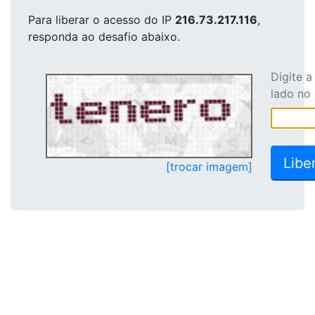
Para liberar o acesso
do IP
216.73.217.116
,
responda ao desafio abaixo.
Digite 
lado no
[trocar imagem]