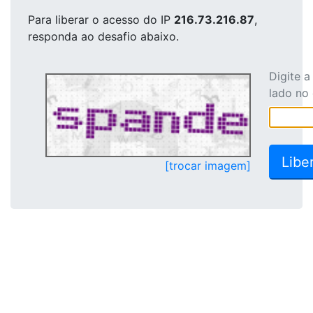
Para liberar o acesso
do IP
216.73.216.87
,
responda ao desafio abaixo.
Digite 
lado no
[trocar imagem]