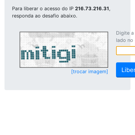
Para liberar o acesso
do IP
216.73.216.31
,
responda ao desafio abaixo.
Digite 
lado no
[trocar imagem]