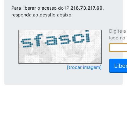
Para liberar o acesso
do IP
216.73.217.69
,
responda ao desafio abaixo.
Digite 
lado no
[trocar imagem]