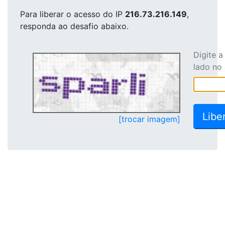
Para liberar o acesso
do IP
216.73.216.149
,
responda ao desafio abaixo.
Digite 
lado no
[trocar imagem]