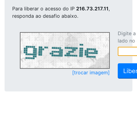
Para liberar o acesso
do IP
216.73.217.11
,
responda ao desafio abaixo.
Digite 
lado no
[trocar imagem]