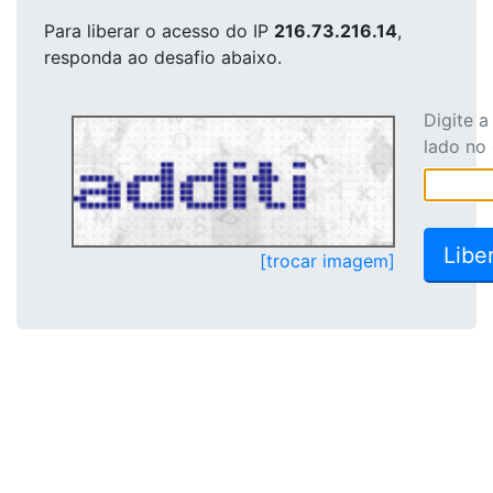
Para liberar o acesso
do IP
216.73.216.14
,
responda ao desafio abaixo.
Digite 
lado no
[trocar imagem]