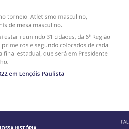
no torneio: Atletismo masculino,
nis de mesa masculino.
ai estar reunindo 31 cidades, da 6ª Região
s primeiros e segundo colocados de cada
a final estadual, que será em Presidente
lho.
022 em Lençóis Paulista
FA
NOSSA HISTÓRIA