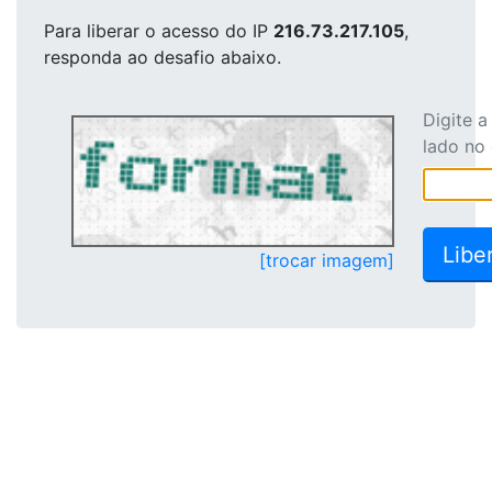
Para liberar o acesso
do IP
216.73.217.105
,
responda ao desafio abaixo.
Digite 
lado no
[trocar imagem]