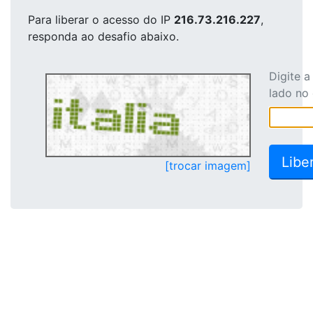
Para liberar o acesso
do IP
216.73.216.227
,
responda ao desafio abaixo.
Digite 
lado no
[trocar imagem]