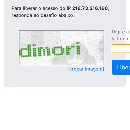
Para liberar o acesso
do IP
216.73.216.196
,
responda ao desafio abaixo.
Digite 
lado no
[trocar imagem]