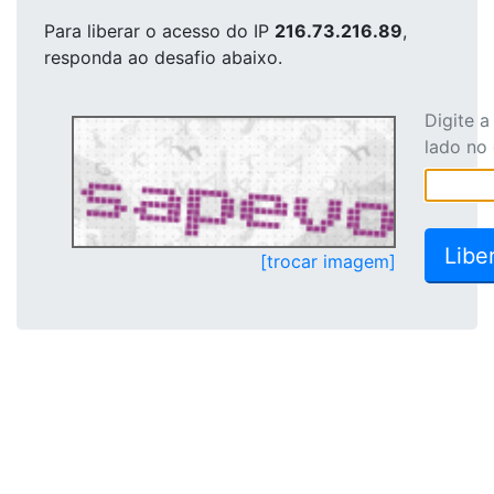
Para liberar o acesso
do IP
216.73.216.89
,
responda ao desafio abaixo.
Digite 
lado no
[trocar imagem]