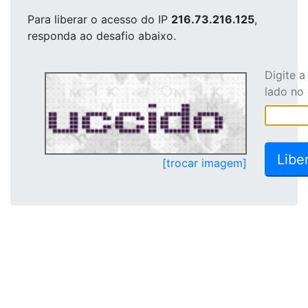
Para liberar o acesso
do IP
216.73.216.125
,
responda ao desafio abaixo.
Digite 
lado no
[trocar imagem]