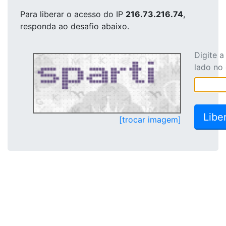
Para liberar o acesso
do IP
216.73.216.74
,
responda ao desafio abaixo.
Digite 
lado no
[trocar imagem]