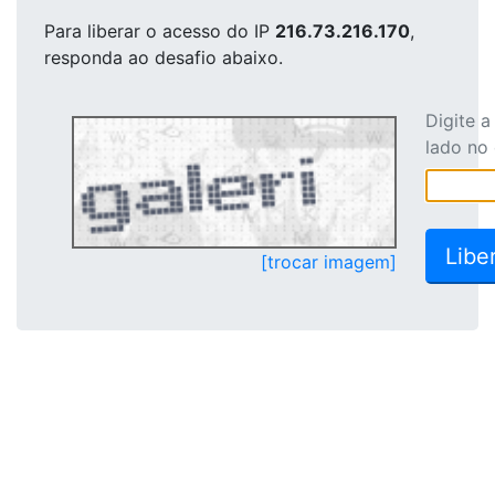
Para liberar o acesso
do IP
216.73.216.170
,
responda ao desafio abaixo.
Digite 
lado no
[trocar imagem]