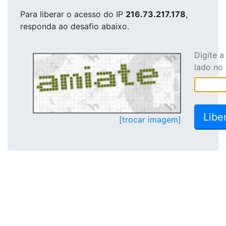
Para liberar o acesso
do IP
216.73.217.178
,
responda ao desafio abaixo.
Digite 
lado no
[trocar imagem]