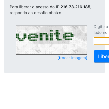
Para liberar o acesso
do IP
216.73.216.185
,
responda ao desafio abaixo.
Digite 
lado no
[trocar imagem]