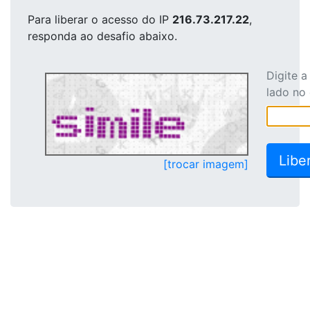
Para liberar o acesso
do IP
216.73.217.22
,
responda ao desafio abaixo.
Digite 
lado no
[trocar imagem]