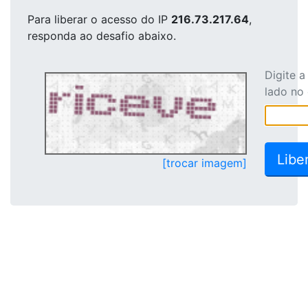
Para liberar o acesso
do IP
216.73.217.64
,
responda ao desafio abaixo.
Digite 
lado no
[trocar imagem]