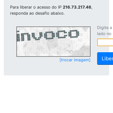
Para liberar o acesso
do IP
216.73.217.46
,
responda ao desafio abaixo.
Digite 
lado no
[trocar imagem]