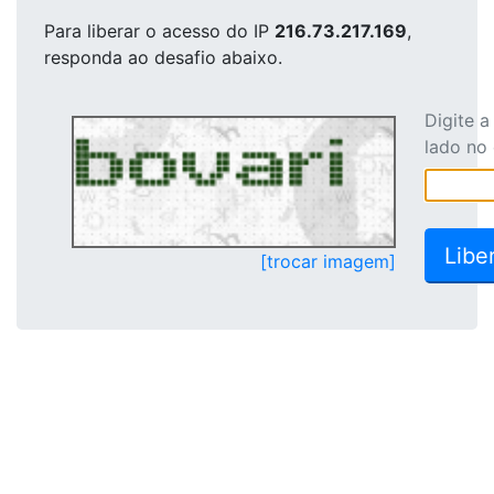
Para liberar o acesso
do IP
216.73.217.169
,
responda ao desafio abaixo.
Digite 
lado no
[trocar imagem]