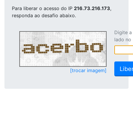
Para liberar o acesso
do IP
216.73.216.173
,
responda ao desafio abaixo.
Digite 
lado no
[trocar imagem]