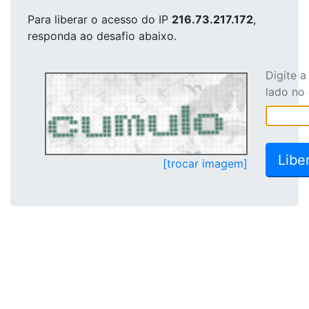
Para liberar o acesso
do IP
216.73.217.172
,
responda ao desafio abaixo.
Digite 
lado no
[trocar imagem]