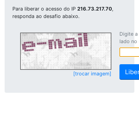
Para liberar o acesso
do IP
216.73.217.70
,
responda ao desafio abaixo.
Digite 
lado no
[trocar imagem]