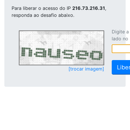
Para liberar o acesso
do IP
216.73.216.31
,
responda ao desafio abaixo.
Digite 
lado no
[trocar imagem]