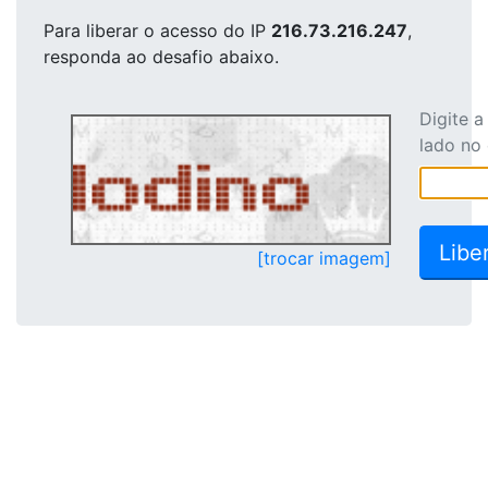
Para liberar o acesso
do IP
216.73.216.247
,
responda ao desafio abaixo.
Digite 
lado no
[trocar imagem]