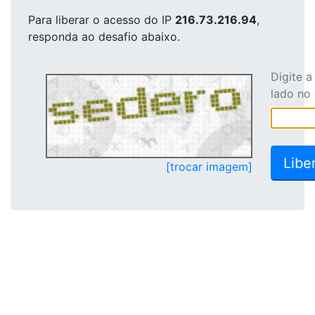
Para liberar o acesso
do IP
216.73.216.94
,
responda ao desafio abaixo.
Digite 
lado no
[trocar imagem]