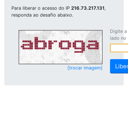
Para liberar o acesso
do IP
216.73.217.131
,
responda ao desafio abaixo.
Digite 
lado no
[trocar imagem]