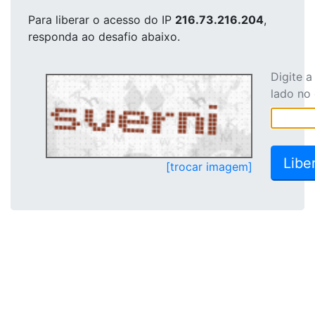
Para liberar o acesso
do IP
216.73.216.204
,
responda ao desafio abaixo.
Digite 
lado no
[trocar imagem]