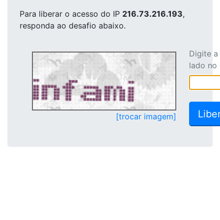
Para liberar o acesso
do IP
216.73.216.193
,
responda ao desafio abaixo.
Digite 
lado no
[trocar imagem]