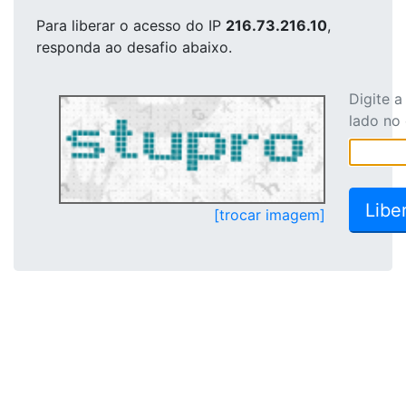
Para liberar o acesso
do IP
216.73.216.10
,
responda ao desafio abaixo.
Digite 
lado no
[trocar imagem]