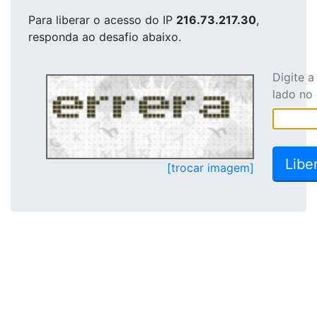
Para liberar o acesso
do IP
216.73.217.30
,
responda ao desafio abaixo.
Digite 
lado no
[trocar imagem]