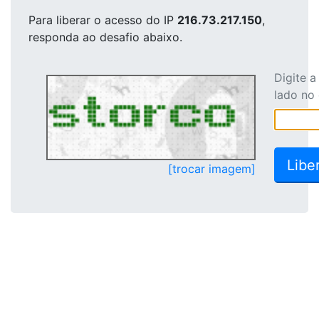
Para liberar o acesso
do IP
216.73.217.150
,
responda ao desafio abaixo.
Digite 
lado no
[trocar imagem]