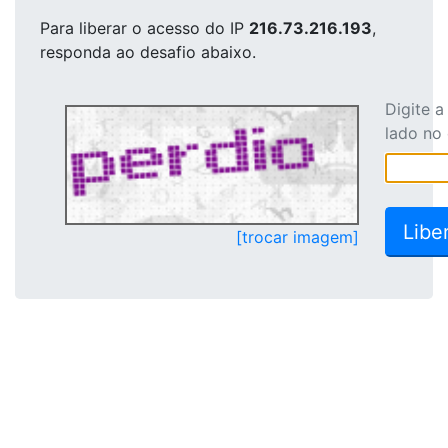
Para liberar o acesso
do IP
216.73.216.193
,
responda ao desafio abaixo.
Digite 
lado no
[trocar imagem]