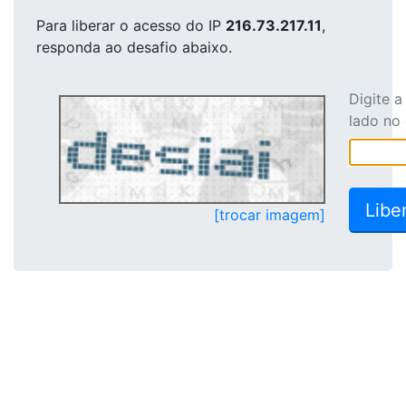
Para liberar o acesso
do IP
216.73.217.11
,
responda ao desafio abaixo.
Digite 
lado no
[trocar imagem]