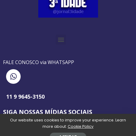
O GUIA BRASILEIRO DA 3ª IDADE FOI IMPRESSO DE AGOSTO DE 1995 A AGOSTO DE 2010
O JORNAL 3ª IDADE DE SP É PIONEIRO NO JORNALISMO PROFISSIONAL VOLTADO PARA A TERCEIRA IDADE NO BRASIL
FALE CONOSCO via WHATSAPP
11 9 9645-3150
SIGA NOSSAS MÍDIAS SOCIAIS
Our website uses cookies to improve your experience. Learn
more about:
Cookie Policy