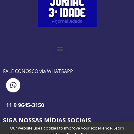
O GUIA BRASILEIRO DA 3ª IDADE FOI IMPRESSO DE AGOSTO DE 1995 A AGOSTO DE 2010
O JORNAL 3ª IDADE DE SP É PIONEIRO NO JORNALISMO PROFISSIONAL VOLTADO PARA A TERCEIRA IDADE NO BRASIL
FALE CONOSCO via WHATSAPP
11 9 9645-3150
SIGA NOSSAS MÍDIAS SOCIAIS
Our website uses cookies to improve your experience. Learn