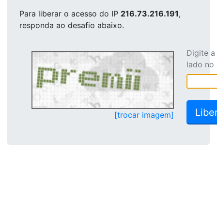
Para liberar o acesso
do IP
216.73.216.191
,
responda ao desafio abaixo.
Digite 
lado no
[trocar imagem]