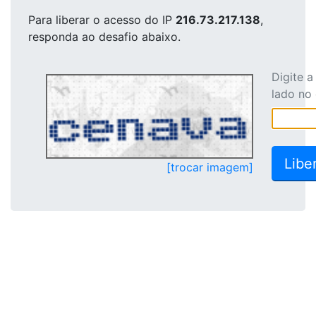
Para liberar o acesso
do IP
216.73.217.138
,
responda ao desafio abaixo.
Digite 
lado no
[trocar imagem]