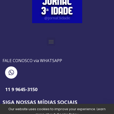
O GUIA BRASILEIRO DA 3ª IDADE FOI IMPRESSO DE AGOSTO DE 1995 A AGOSTO DE 2010
O JORNAL 3ª IDADE DE SP É PIONEIRO NO JORNALISMO PROFISSIONAL VOLTADO PARA A TERCEIRA IDADE NO BRASIL
FALE CONOSCO via WHATSAPP
11 9 9645-3150
SIGA NOSSAS MÍDIAS SOCIAIS
Our website uses cookies to improve your experience. Learn