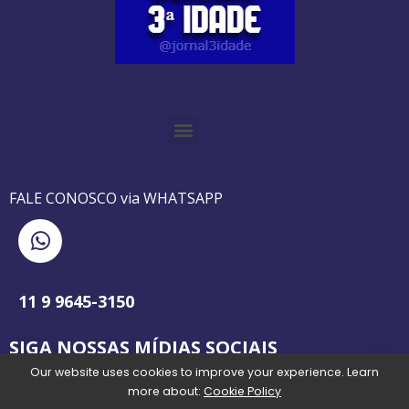
O GUIA BRASILEIRO DA 3ª IDADE FOI IMPRESSO DE AGOSTO DE 1995 A AGOSTO DE 2010
O JORNAL 3ª IDADE DE SP É PIONEIRO NO JORNALISMO PROFISSIONAL VOLTADO PARA A TERCEIRA IDADE NO BRASIL
FALE CONOSCO via WHATSAPP
11 9 9645-3150
SIGA NOSSAS MÍDIAS SOCIAIS
Our website uses cookies to improve your experience. Learn
more about:
Cookie Policy