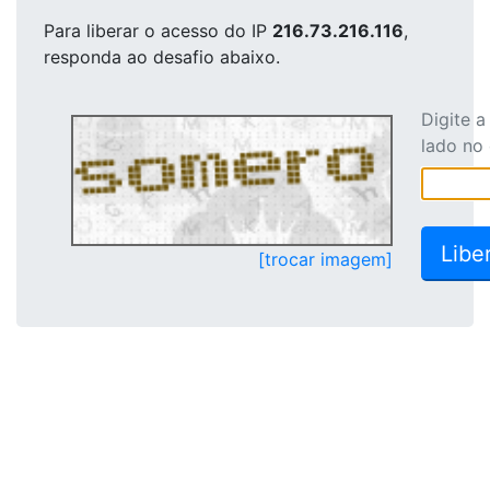
Para liberar o acesso
do IP
216.73.216.116
,
responda ao desafio abaixo.
Digite 
lado no
[trocar imagem]