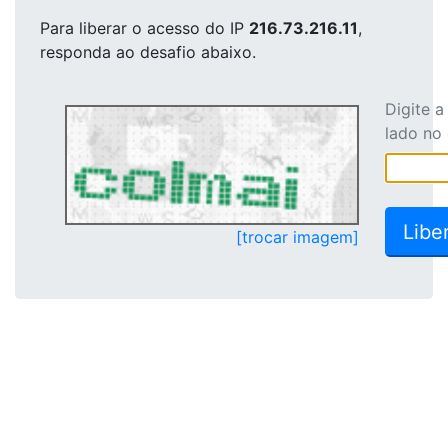
Para liberar o acesso
do IP
216.73.216.11
,
responda ao desafio abaixo.
Digite 
lado no
[trocar imagem]