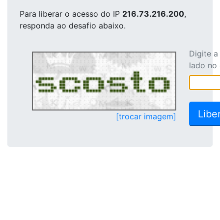
Para liberar o acesso
do IP
216.73.216.200
,
responda ao desafio abaixo.
Digite 
lado no
[trocar imagem]