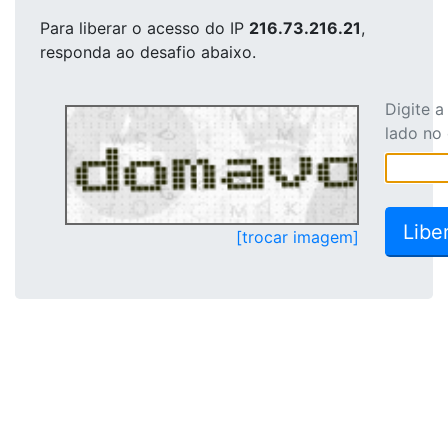
Para liberar o acesso
do IP
216.73.216.21
,
responda ao desafio abaixo.
Digite 
lado no
[trocar imagem]