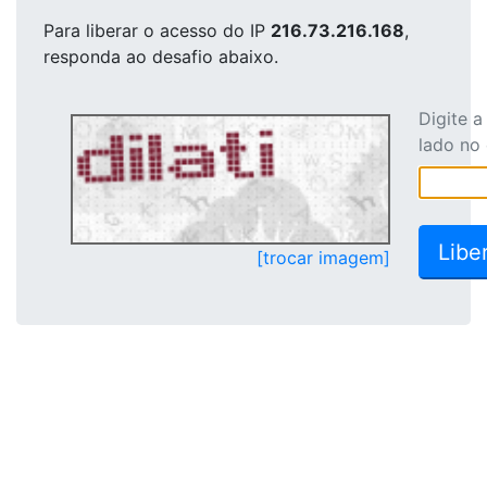
Para liberar o acesso
do IP
216.73.216.168
,
responda ao desafio abaixo.
Digite 
lado no
[trocar imagem]